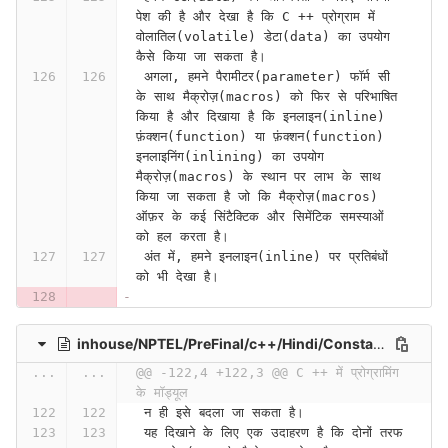
पेश की है और देखा है कि C ++ प्रोग्राम में 
वोलातिल(volatile) डेटा(data) का उपयोग 
कैसे किया जा सकता है।
 अगला, हमने पैरामीटर(parameter) फॉर्म सी 
के साथ मैक्रोज़(macros) को फिर से परिभाषित 
किया है और दिखाया है कि इनलाइन(inline) 
फ़ंक्शन(function) या फ़ंक्शन(function) 
इनलाइनिंग(inlining) का उपयोग 
मैक्रोज़(macros) के स्थान पर लाभ के साथ 
किया जा सकता है जो कि मैक्रोज़(macros) 
ऑफ़र के कई सिंटैक्टिक और सिमेंटिक समस्याओं 
को हल करता है।
 अंत में, हमने इनलाइन(inline) पर प्रतिबंधों 
को भी देखा है।
inhouse/NPTEL/PreFinal/c++/Hindi/Constants and Inline Functions-accmUsQzNk0
...
...
@@ -122,4 +122,3 @@ C ++ में प्रोग्रामिंग 
के मॉड्यूल
 न ही इसे बदला जा सकता है।
 यह दिखाने के लिए एक उदाहरण है कि दोनों तरफ 