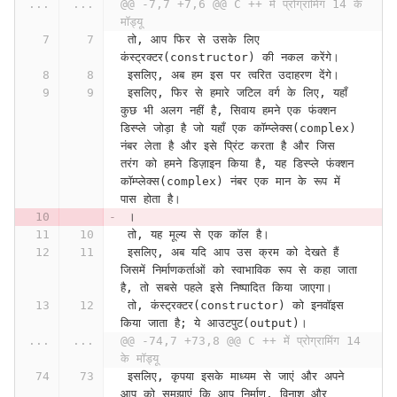
...
...
@@ -7,7 +7,6 @@ C ++ में प्रोग्रामिंग 14 के 
मॉड्यू
 तो, आप फिर से उसके लिए 
कंस्ट्रक्टर(constructor) की नकल करेंगे।
 इसलिए, अब हम इस पर त्वरित उदाहरण देंगे।
 इसलिए, फिर से हमारे जटिल वर्ग के लिए, यहाँ 
कुछ भी अलग नहीं है, सिवाय हमने एक फंक्शन 
डिस्प्ले जोड़ा है जो यहाँ एक कॉम्प्लेक्स(complex) 
नंबर लेता है और इसे प्रिंट करता है और जिस 
तरंग को हमने डिज़ाइन किया है, यह डिस्प्ले फंक्शन 
कॉम्प्लेक्स(complex) नंबर एक मान के रूप में 
पास होता है।
 ।
 तो, यह मूल्य से एक कॉल है।
 इसलिए, अब यदि आप उस क्रम को देखते हैं 
जिसमें निर्माणकर्ताओं को स्वाभाविक रूप से कहा जाता 
है, तो सबसे पहले इसे निष्पादित किया जाएगा।
 तो, कंस्ट्रक्टर(constructor) को इनवॉइस 
किया जाता है; ये आउटपुट(output)।
...
...
@@ -74,7 +73,8 @@ C ++ में प्रोग्रामिंग 14 
के मॉड्यू
 इसलिए, कृपया इसके माध्यम से जाएं और अपने 
आप को समझाएं कि आप निर्माण, विनाश और 