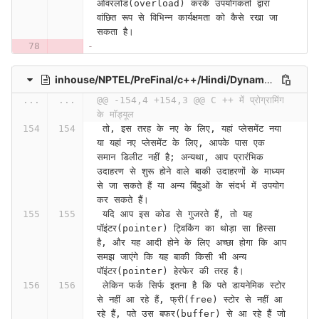
ओवरलोड(overload) करके उपयोगकर्ता द्वारा 
वांछित रूप से विभिन्न कार्यक्षमता को कैसे रखा जा 
सकता है।
inhouse/NPTEL/PreFinal/c++/Hindi/Dynamic Memory Management (Lecture 17)-lkFK2X6qIc0
...
...
@@ -154,4 +154,3 @@ C ++ में प्रोग्रामिंग 
के मॉड्यूल
 तो, इस तरह के नए के लिए, यहां प्लेसमेंट नया 
या यहां नए प्लेसमेंट के लिए, आपके पास एक 
समान डिलीट नहीं है; अन्यथा, आप प्रारंभिक 
उदाहरण से शुरू होने वाले बाकी उदाहरणों के माध्यम 
से जा सकते हैं या अन्य बिंदुओं के संदर्भ में उपयोग 
कर सकते हैं।
 यदि आप इस कोड से गुजरते हैं, तो यह 
पॉइंटर(pointer) ट्विकिंग का थोड़ा सा हिस्सा 
है, और यह आदी होने के लिए अच्छा होगा कि आप 
समझ जाएंगे कि यह बाकी किसी भी अन्य 
पॉइंटर(pointer) हेरफेर की तरह है।
 लेकिन फर्क सिर्फ इतना है कि पते डायनेमिक स्टोर 
से नहीं आ रहे हैं, फ्री(free) स्टोर से नहीं आ 
रहे हैं, पते उस बफर(buffer) से आ रहे हैं जो 