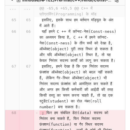
...
...
@@ -65,6 +65,5 @@ C++ में 
प्रोग्रामिंग(Programming) के मॉड
 इसलिए, इसके साथ हम वर्तमान मॉड्यूल के अंत 
में आते हैं।
 यहाँ हमने C ++ में कॉन्स्ट-नेस(Const-ness) 
का अध्ययन किया है, C ++ में हमने कॉन्स्ट-
नेस(Const-ness) के तीन रूपों को देखा है, 
ऑब्जेक्ट(object) पूरी तरह स्थिर हो सकता है 
और यदि ऑब्जेक्ट(object) स्थिर है, तो यह 
केवल निरंतर सदस्य कार्यों को लागू कर सकता है।
 इसलिए, हमने देखा है कि एक निरंतर सदस्य 
फ़ंक्शंस ऑब्जेक्ट(object) को बदल नहीं सकते 
हैं, लेकिन गैर-स्थिर ऑब्जेक्ट(object) भी 
निरंतर सदस्य फ़ंक्शंस को आमंत्रित कर सकते हैं 
और अगर हम किसी कर्मचारी की आईडी की तरह 
किसी वस्तु का चयन करना चाहते हैं, तो वह एक 
स्टूडेंट(student) का रोल नंबर(roll 
number) बना सकता है।
 ; 
फिर हम संबंधित डेटा(data) सदस्य को 
निरंतर बना सकते हैं, फिर निरंतर सदस्य 
फ़ंक्शन(function) या गैर स्थिर सदस्य 