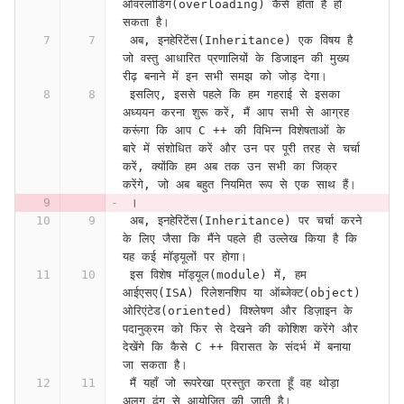
ओवरलोडिंग(overloading) कैसे होता है हो 
सकता है।
 अब, इनहेरिटेंस(Inheritance) एक विषय है 
जो वस्तु आधारित प्रणालियों के डिजाइन की मुख्य 
रीढ़ बनाने में इन सभी समझ को जोड़ देगा।
 इसलिए, इससे पहले कि हम गहराई से इसका 
अध्ययन करना शुरू करें, मैं आप सभी से आग्रह 
करूंगा कि आप C ++ की विभिन्न विशेषताओं के 
बारे में संशोधित करें और उन पर पूरी तरह से चर्चा 
करें, क्योंकि हम अब तक उन सभी का जिक्र 
करेंगे, जो अब बहुत नियमित रूप से एक साथ हैं।
 ।
 अब, इनहेरिटेंस(Inheritance) पर चर्चा करने 
के लिए जैसा कि मैंने पहले ही उल्लेख किया है कि 
यह कई मॉड्यूलों पर होगा।
 इस विशेष मॉड्यूल(module) में, हम 
आईएसए(ISA) रिलेशनशिप या ऑब्जेक्ट(object) 
ओरिएंटेड(oriented) विश्लेषण और डिज़ाइन के 
पदानुक्रम को फिर से देखने की कोशिश करेंगे और 
देखेंगे कि कैसे C ++ विरासत के संदर्भ में बनाया 
जा सकता है।
 मैं यहाँ जो रूपरेखा प्रस्तुत करता हूँ वह थोड़ा 
अलग ढंग से आयोजित की जाती है।