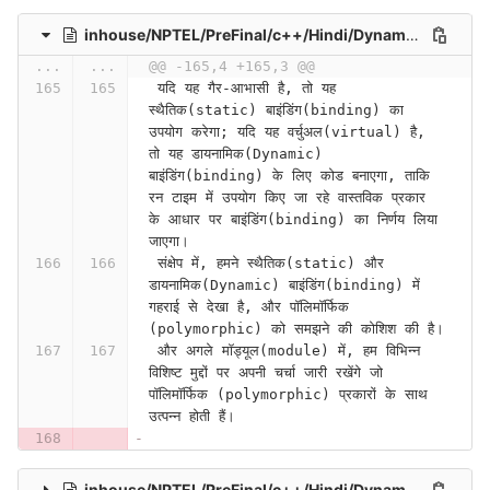
inhouse/NPTEL/PreFinal/c++/Hindi/Dynamic Binding (Polymorphism) Part II (Lecture 42)-HFeIaDqjyH4
...
...
@@ -165,4 +165,3 @@
 यदि यह गैर-आभासी है, तो यह 
स्थैतिक(static) बाइंडिंग(binding) का 
उपयोग करेगा; यदि यह वर्चुअल(virtual) है, 
तो यह डायनामिक(Dynamic) 
बाइंडिंग(binding) के लिए कोड बनाएगा, ताकि 
रन टाइम में उपयोग किए जा रहे वास्तविक प्रकार 
के आधार पर बाइंडिंग(binding) का निर्णय लिया 
जाएगा।
 संक्षेप में, हमने स्थैतिक(static) और 
डायनामिक(Dynamic) बाइंडिंग(binding) में 
गहराई से देखा है, और पॉलिमॉर्फिक 
(polymorphic) को समझने की कोशिश की है।
 और अगले मॉड्यूल(module) में, हम विभिन्न 
विशिष्ट मुद्दों पर अपनी चर्चा जारी रखेंगे जो 
पॉलिमॉर्फिक (polymorphic) प्रकारों के साथ 
उत्पन्न होती हैं।
inhouse/NPTEL/PreFinal/c++/Hindi/Dynamic Binding (Polymorphism) Part IV (Lecture 44)-QZu133Opz9U