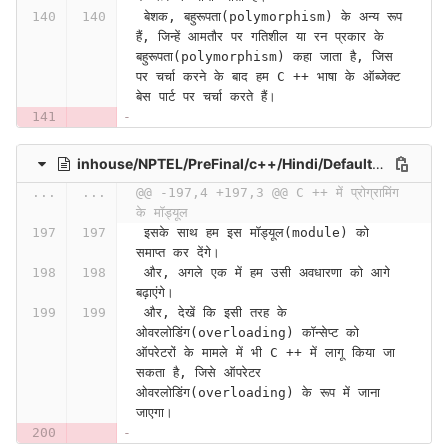
 बेशक, बहुरूपता(polymorphism) के अन्य रूप 
हैं, जिन्हें आमतौर पर गतिशील या रन प्रकार के 
बहुरूपता(polymorphism) कहा जाता है, जिस 
पर चर्चा करने के बाद हम C ++ भाषा के ऑब्जेक्ट 
बेस पार्ट पर चर्चा करते हैं।
inhouse/NPTEL/PreFinal/c++/Hindi/Default Parameters and Function Overloading (Contd.) (Lecture 14)-N4gpIkQKUbc
...
...
@@ -197,4 +197,3 @@ C ++ में प्रोग्रामिंग 
के मॉड्यूल
 इसके साथ हम इस मॉड्यूल(module) को 
समाप्त कर देंगे।
 और, अगले एक में हम उसी अवधारणा को आगे 
बढ़ाएंगे।
 और, देखें कि इसी तरह के 
ओवरलोडिंग(overloading) कॉन्सेप्ट को 
ऑपरेटरों के मामले में भी C ++ में लागू किया जा 
सकता है, जिसे ऑपरेटर 
ओवरलोडिंग(overloading) के रूप में जाना 
जाएगा।