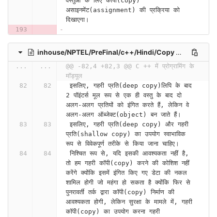
वस्तुओं के लिए कॉपी(copy) 
असाइनमेंट(assignment) की प्रक्रिया को 
दिखाएगा।
inhouse/NPTEL/PreFinal/c++/Hindi/Copy Constructor and Copy Assignment Operator (Contd.) (Lecture 28)-si8HRtDgI1A
...
...
@@ -82,4 +82,3 @@ C ++ में प्रोग्रामिंग के 
मॉड्यूल
 इसलिए, गहरी प्रति(deep copy)लिपि के बाद 
2 पॉइंटर्स मूल रूप से एक ही वस्तु के बाद दो 
अलग-अलग प्रतियों को इंगित करते हैं, लेकिन वे 
अलग-अलग ऑब्जेक्ट(object) बन जाते हैं।
 इसलिए, गहरी प्रति(deep copy) और गहरी 
प्रति(shallow copy) का उपयोग स्वाभाविक 
रूप से विवेकपूर्ण तरीके से किया जाना चाहिए।
 निश्चित रूप से, यदि इसकी आवश्यकता नहीं है, 
तो हम गहरी कॉपी(copy) करने की कोशिश नहीं 
करेंगे क्योंकि इसमें इंगित किए गए डेटा की नकल 
शामिल होगी जो महंगा हो सकता है क्योंकि फिर से 
पुनरावर्ती तर्क द्वारा कॉपी(copy) निर्माण की 
आवश्यकता होगी, लेकिन सुरक्षा के मामले में, गहरी 
कॉपी(copy) का उपयोग करना गहरी 