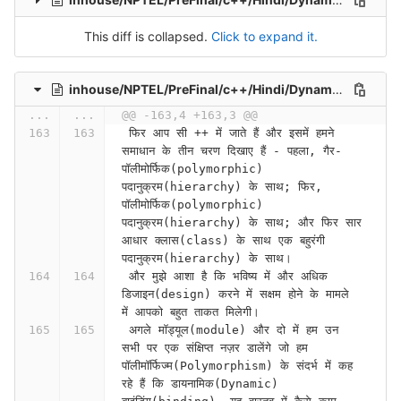
This diff is collapsed.
Click to expand it.
inhouse/NPTEL/PreFinal/c++/Hindi/Dynamic Binding (Polymorphism) Part V (Lecture 45)-qtKLNlB-p-w
...
...
@@ -163,4 +163,3 @@
 फिर आप सी ++ में जाते हैं और इसमें हमने 
समाधान के तीन चरण दिखाए हैं - पहला, गैर-
पॉलीमोर्फिक(polymorphic) 
पदानुक्रम(hierarchy) के साथ; फिर, 
पॉलीमोर्फिक(polymorphic) 
पदानुक्रम(hierarchy) के साथ; और फिर सार 
आधार क्लास(class) के साथ एक बहुरंगी 
पदानुक्रम(hierarchy) के साथ।
 और मुझे आशा है कि भविष्य में और अधिक 
डिजाइन(design) करने में सक्षम होने के मामले 
में आपको बहुत ताकत मिलेगी।
 अगले मॉड्यूल(module) और दो में हम उन 
सभी पर एक संक्षिप्त नज़र डालेंगे जो हम 
पॉलीमॉर्फिज्म(Polymorphism) के संदर्भ में कह 
रहे हैं कि डायनामिक(Dynamic) 