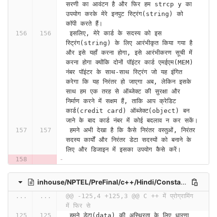
सरणी का आवंटन है और फिर हम strcp y का 
उपयोग करके मेरे इनपुट स्ट्रिंग(string) को 
कॉपी करते हैं।
 इसलिए, मेरे कार्ड के सदस्य को इस 
स्ट्रिंग(string) के लिए आरंभीकृत किया गया है 
और इसे यहाँ करना होगा, इसे आरंभीकरण सूची में 
करना होगा क्योंकि दोनों पॉइंटर कार्ड एमईएम(MEM) 
नंबर पॉइंटर के साथ-साथ स्ट्रिंग जो यह इंगित 
करेगा कि यह निरंतर हो जाएगा अब, लेकिन इसके 
साथ हम एक तरह से ऑब्जेक्ट की सुरक्षा और 
निर्माण करने में सक्षम हैं, ताकि आप क्रेडिट 
कार्ड(credit card) ऑब्जेक्ट(object) बन 
जाने के बाद कार्ड नंबर में कोई बदलाव न कर सकें।
 हमने अभी देखा है कि कैसे निरंतर वस्तुओं, निरंतर 
सदस्य कार्यों और निरंतर डेटा सदस्यों को बनाने के 
लिए और डिजाइन में इसका उपयोग कैसे करें।
inhouse/NPTEL/PreFinal/c++/Hindi/Constants and Inline Functions (Contd.) (Lecture 09)-pX6LufLso2M
...
...
@@ -125,4 +125,3 @@ C ++ में प्रोग्रामिंग 
में फिर से 
 हमने डेटा(data) की अस्थिरता के लिए धारणा 