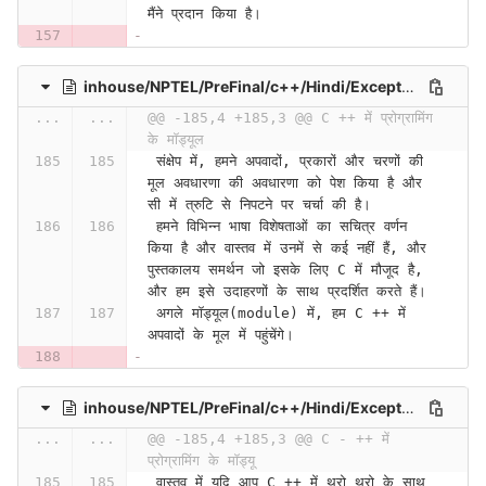
मैंने प्रदान किया है।
inhouse/NPTEL/PreFinal/c++/Hindi/Exceptions (Error Handling in C) Part I (Lecture 52)-V9t_Ar1nHV4
...
...
@@ -185,4 +185,3 @@ C ++ में प्रोग्रामिंग 
के मॉड्यूल
 संक्षेप में, हमने अपवादों, प्रकारों और चरणों की 
मूल अवधारणा की अवधारणा को पेश किया है और 
सी में त्रुटि से निपटने पर चर्चा की है।
 हमने विभिन्न भाषा विशेषताओं का सचित्र वर्णन 
किया है और वास्तव में उनमें से कई नहीं हैं, और 
पुस्तकालय समर्थन जो इसके लिए C में मौजूद है, 
और हम इसे उदाहरणों के साथ प्रदर्शित करते हैं।
 अगले मॉड्यूल(module) में, हम C ++ में 
अपवादों के मूल में पहुंचेंगे।
inhouse/NPTEL/PreFinal/c++/Hindi/Exceptions (Error Handling in C) Part II (Lecture 53)-iTGH6qSCy2I
...
...
@@ -185,4 +185,3 @@ C - ++ में 
प्रोग्रामिंग के मॉड्यू
 वास्तव में यदि आप C ++ में थ्रो थ्रो के साथ 