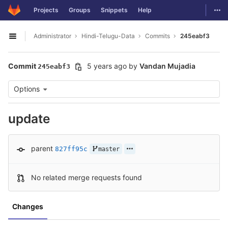
GitLab
Togg
Projects
Groups
Snippets
Help
Skip to content
Administrator
Hindi-Telugu-Data
Commits
245eabf3
Open sidebar
Commit
5 years ago
by
Vandan Mujadia
245eabf3
Options
update
parent
827ff95c
master
No related merge requests found
Changes