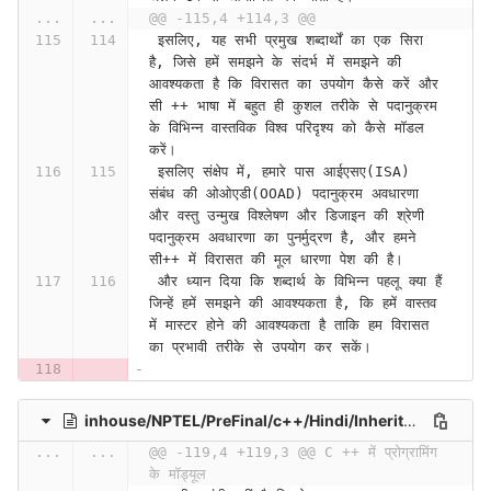
...
...
@@ -115,4 +114,3 @@
 इसलिए, यह सभी प्रमुख शब्दार्थों का एक सिरा 
है, जिसे हमें समझने के संदर्भ में समझने की 
आवश्यकता है कि विरासत का उपयोग कैसे करें और 
सी ++ भाषा में बहुत ही कुशल तरीके से पदानुक्रम 
के विभिन्न वास्तविक विश्व परिदृश्य को कैसे मॉडल 
करें।
 इसलिए संक्षेप में, हमारे पास आईएसए(ISA) 
संबंध की ओओएडी(OOAD) पदानुक्रम अवधारणा 
और वस्तु उन्मुख विश्लेषण और डिजाइन की श्रेणी 
पदानुक्रम अवधारणा का पुनर्मुद्रण है, और हमने 
सी++ में विरासत की मूल धारणा पेश की है।
 और ध्यान दिया कि शब्दार्थ के विभिन्न पहलू क्या हैं 
जिन्हें हमें समझने की आवश्यकता है, कि हमें वास्तव 
में मास्टर होने की आवश्यकता है ताकि हम विरासत 
का प्रभावी तरीके से उपयोग कर सकें।
inhouse/NPTEL/PreFinal/c++/Hindi/InheritancePart II (Lecture 37)-dLpoq_00DjU
...
...
@@ -119,4 +119,3 @@ C ++ में प्रोग्रामिंग 
के मॉड्यूल