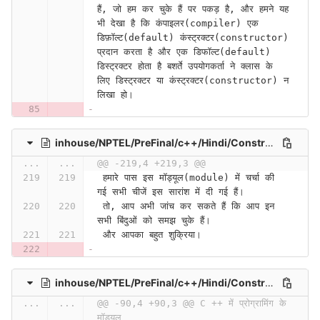
हैं, जो हम कर चुके हैं पर पकड़ है, और हमने यह 
भी देखा है कि कंपाइलर(compiler) एक 
डिफ़ॉल्ट(default) कंस्ट्रक्टर(constructor) 
प्रदान करता है और एक डिफॉल्ट(default) 
डिस्ट्रक्टर होता है बशर्ते उपयोगकर्ता ने क्लास के 
लिए डिस्ट्रक्टर या कंस्ट्रक्टर(constructor) न 
लिखा हो।
inhouse/NPTEL/PreFinal/c++/Hindi/Constructors, Destructors and Object Lifetime (Contd.) (Lecture 25)-45uo_2It9dw
...
...
@@ -219,4 +219,3 @@
 हमारे पास इस मॉड्यूल(module) में चर्चा की 
गई सभी चीजें इस सारांश में दी गई हैं।
 तो, आप अभी जांच कर सकते हैं कि आप इन 
सभी बिंदुओं को समझ चुके हैं।
 और आपका बहुत शुक्रिया।
inhouse/NPTEL/PreFinal/c++/Hindi/Constructors, Destructors and Object Lifetime (Lecture 23)-wtuks_f3vP4
...
...
@@ -90,4 +90,3 @@ C ++ में प्रोग्रामिंग के 
मॉड्यूल