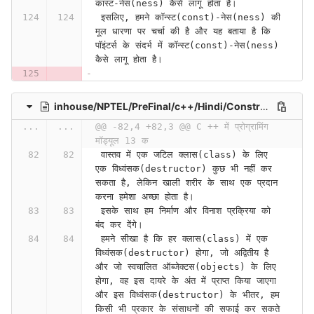
कास्ट-नेस(ness) कैसे लागू होता है।
 इसलिए, हमने कॉन्स्ट(const)-नेस(ness) की 
मूल धारणा पर चर्चा की है और यह बताया है कि 
पॉइंटर्स के संदर्भ में कॉन्स्ट(const)-नेस(ness) 
कैसे लागू होता है।
inhouse/NPTEL/PreFinal/c++/Hindi/Constructors, Destructors and Object Lifetime (Contd.) (Lecture 24)-Dgv9ErvGnLo
...
...
@@ -82,4 +82,3 @@ C ++ में प्रोग्रामिंग 
मॉड्यूल 13 क
 वास्तव में एक जटिल क्लास(class) के लिए 
एक विध्वंसक(destructor) कुछ भी नहीं कर 
सकता है, लेकिन खाली शरीर के साथ एक प्रदान 
करना हमेशा अच्छा होता है।
 इसके साथ हम निर्माण और विनाश प्रक्रिया को 
बंद कर देंगे।
 हमने सीखा है कि हर क्लास(class) में एक 
विध्वंसक(destructor) होगा, जो अद्वितीय है 
और जो स्वचालित ऑब्जेक्टस(objects) के लिए 
होगा, वह इस दायरे के अंत में प्राप्त किया जाएगा 
और इस विध्वंसक(destructor) के भीतर, हम 
किसी भी प्रकार के संसाधनों की सफाई कर सकते 