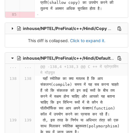
प्रति(shallow copy) का उपयोग करने की 
तुलना में अक्सर अधिक सुरक्षित होता है।
inhouse/NPTEL/PreFinal/c++/Hindi/Copy Constructor and Copy Assignment Operator (Lecture 26)-jXTTOZUT1iU
This diff is collapsed.
Click to expand it.
inhouse/NPTEL/PreFinal/c++/Hindi/Default Parameters and Function Overloading (Contd.) (Lecture 13)-fc2SjmrP67A
...
...
@@ -138,4 +138,3 @@ C ++ में प्रोग्रामिंग 
मे मॉड्यूल
 यहाँ स्थैतिक का क्या मतलब है कि आप 
संकलन(compile) समय में यह सब करना चाहते 
हैं जो कि संकलक को इन कई रूपों के बीच तय 
करने में सक्षम होना चाहिए और आपको यह बताना 
चाहिए कि इन विभिन्न रूपों में से कौन से 
पॉलीमॉर्फिक रूप आप अपने फंक्शन(function) 
कॉल में उपयोग करने का प्रयास कर रहे हैं।
 तो, इस तरह के निर्णय या अधिभार तंत्र को एक 
साथ मिलाकर स्थैतिक बहुरूपता(polymorphism) 
के रूप में जाना जाता है।