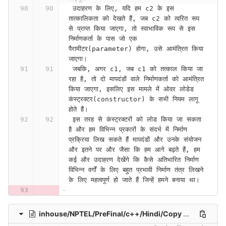
 उदाहरण के लिए, यदि हम c2 के इस 
तात्कालिकता को देखते हैं, जब c2 को त्वरित रूप 
से प्राप्त किया जाएगा, तो स्वाभाविक रूप से इस 
निर्माणकर्ता के पास जो एक 
पैरामीटर(parameter) होगा, उसे आमंत्रित किया 
जाएगा।
 जबकि, अगर c1, जब c1 को तत्काल किया जा 
रहा है, तो दो मापदंडों वाले निर्माणकर्ता को आमंत्रित 
किया जाएगा, इसलिए इस मामले में ओवर लोडेड 
कंस्ट्रक्टर(constructor) के सभी नियम लागू 
होते हैं।
 इस तरह से कंस्ट्रक्टरों को लोड किया जा सकता 
है और हम विभिन्न प्रकारों के संदर्भ में निर्माण 
प्रक्रिया लिख सकते हैं मापदंडों और उनके संयोजन 
और इतने पर और जैसा कि हम आगे बढ़ते हैं, हम 
कई और उदाहरण देखेंगे कि कैसे अतिभारित निर्माण 
विभिन्न वर्गों के लिए बहुत प्रभावी निर्माण तंत्र लिखने 
के लिए महत्वपूर्ण हो जाते हैं जिन्हें हमने बनाया था।
inhouse/NPTEL/PreFinal/c++/Hindi/Copy Constructor and Copy Assignment Operator (Contd.) (Lecture 27)-ZWrUldXUpbw