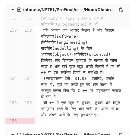
inhouse/NPTEL/PreFinal/c++/Hindi/Closing Comments (Lecture 56)-3mCi_spXEI8
...
...
@@ -153,4 +153,3 @@ C ++ में 
प्रोग्रामिंग(programming) के मॉ
 यदि आपको एक अवसर मिलता है और सिस्टम 
सॉफ्टवेयर(software) 
इंजीनियरिंग(engineering) 
मॉडलिंग(modelling) के लिए 
ऑब्जेक्ट(object)-ओरिएंटेड(oriented) 
विश्लेषण और डिजाइन यूएमएल के माध्यम से जाना 
जाता है और यहां कुछ बहुत अच्छी किताबें हैं जो सी 
++ या इस संबंधित विषयों से संबंधित हैं।
 (स्लाइडसमय देखे: 31:03) इसलिए, इसके 
साथ ही, मुझे यह कहते हुए बंद और संक्षेप में 
प्रस्तुत करना होगा कि C ++ पर पाठ्यक्रम समाप्त 
हो गया है।
 सी ++ में एक बहुत ही कुशल, कुशल और विपुल 
प्रोग्रामर बनने के लिए आप सभी को अपनी परीक्षा 
और उससे आगे के लिए शुभकामनाएं।
inhouse/NPTEL/PreFinal/c++/Hindi/Const-ness (Contd.) (Lecture 30)-_8-su7gHFvo