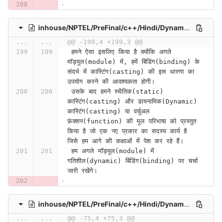
inhouse/NPTEL/PreFinal/c++/Hindi/Dynamic Binding Part I (Lecture 41)-ZMKnEsTxN6w
...
...
@@ -199,4 +199,3 @@
 हमने ऐसा इसलिए किया है क्योंकि अगले 
मॉड्यूल(module) में, हमें बिंडिंग(binding) के 
संदर्भ में कास्टिंग(casting) की इस धारणा का 
उपयोग करने की आवश्यकता होगी।
 उसके बाद हमने स्थैतिक(static) 
कास्टिंग(casting) और डायनामिक(Dynamic) 
कास्टिंग(casting) या वर्चुअल 
फ़ंक्शन(function) की मूल परिभाषा को प्रस्तुत 
किया है जो एक नए प्रकार का सदस्य कार्य है 
जिसे हम आगे की कक्षाओं में पेश कर रहे हैं।
 हम अगले मॉड्यूल(module) में 
गतिशील(dynamic) बिंडिंग(binding) पर चर्चा 
जारी रखेंगे।
inhouse/NPTEL/PreFinal/c++/Hindi/Dynamic Memory Management (Contd.) (Lecture 18)-5kZrXXPfvns
...
...
@@ -75,4 +75,3 @@