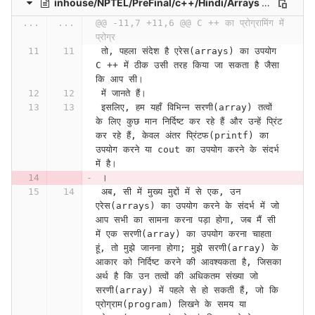
inhouse/NPTEL/PreFinal/c++/Hindi/Arrays and Strings (Lecture 05)-3ZgDx-0oGQQ
...
...
@@ -11,7 +11,6 @@ C ++ का प्रोग्रामिंग में 
प्रोग्र
 तो, पहला संदेश है एरेस(arrays) का उपयोग 
C ++ में ठीक उसी तरह किया जा सकता है जैसा 
कि आप सी।
 में जानते हैं।
 इसलिए, हम यहाँ विभिन्न सरणी(array) तत्वों 
के लिए कुछ मान निर्दिष्ट कर रहे हैं और उन्हें प्रिंट 
कर रहे हैं, केवल अंतर प्रिंटफ(printf) का 
उपयोग करने या cout का उपयोग करने के संदर्भ 
में है।
 ।
 अब, सी में मुख्य मुद्दों में से एक, उन 
एरेस(arrays) का उपयोग करने के संदर्भ में जो 
आप सभी का सामना करना पड़ा होगा, जब मैं सी 
में एक सरणी(array) का उपयोग करना चाहता 
हूं, तो मुझे जानना होगा; मुझे सरणी(array) के 
आकार को निर्दिष्ट करने की आवश्यकता है, जिसका 
अर्थ है कि उन तत्वों की अधिकतम संख्या जो 
सरणी(array) में पहले से हो सकती हैं, जो कि 
प्रोग्राम(program) लिखने के समय या 