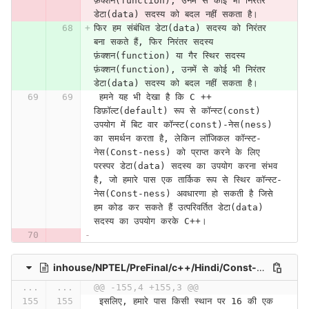
फ़ंक्शन(function), उनमें से कोई भी निरंतर 
डेटा(data) सदस्य को बदल नहीं सकता है।
फिर हम संबंधित डेटा(data) सदस्य को निरंतर 
बना सकते हैं, फिर निरंतर सदस्य 
फ़ंक्शन(function) या गैर स्थिर सदस्य 
फ़ंक्शन(function), उनमें से कोई भी निरंतर 
डेटा(data) सदस्य को बदल नहीं सकता है।
 हमने यह भी देखा है कि C ++ 
डिफ़ॉल्ट(default) रूप से कॉन्स्ट(const) 
उपयोग में बिट वार कॉन्स्ट(const)-नेस(ness) 
का समर्थन करता है, लेकिन लॉजिकल कॉन्स्ट-
नेस(Const-ness) को प्राप्त करने के लिए 
परस्पर डेटा(data) सदस्य का उपयोग करना संभव 
है, जो हमारे पास एक तार्किक रूप से स्थिर कॉन्स्ट-
नेस(Const-ness) अवधारणा हो सकती है जिसे 
हम कोड कर सकते हैं उत्परिवर्तित डेटा(data) 
सदस्य का उपयोग करके C++।
inhouse/NPTEL/PreFinal/c++/Hindi/Const-ness (Lecture 29)-apdzg2A90CI
...
...
@@ -155,4 +155,3 @@
 इसलिए, हमारे पास किसी स्थान पर 16 की एक 