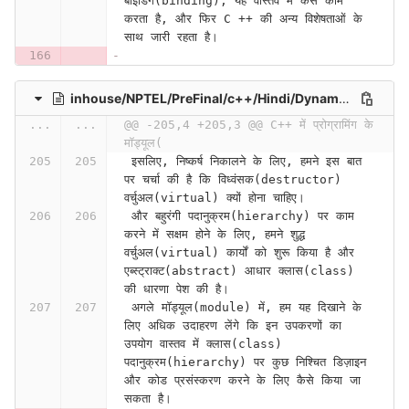
बाइंडिंग(binding), यह वास्तव में कैसे काम 
करता है, और फिर C ++ की अन्य विशेषताओं के 
साथ जारी रहता है।
inhouse/NPTEL/PreFinal/c++/Hindi/Dynamic Binding (Polymorphism)Part III (Lecture 43)-TF5mzUmAza4
...
...
@@ -205,4 +205,3 @@ C++ में प्रोग्रामिंग के 
मॉड्यूल(
 इसलिए, निष्कर्ष निकालने के लिए, हमने इस बात 
पर चर्चा की है कि विध्वंसक(destructor) 
वर्चुअल(virtual) क्यों होना चाहिए।
 और बहुरंगी पदानुक्रम(hierarchy) पर काम 
करने में सक्षम होने के लिए, हमने शुद्ध 
वर्चुअल(virtual) कार्यों को शुरू किया है और 
एब्स्ट्राक्ट(abstract) आधार क्लास(class) 
की धारणा पेश की है।
 अगले मॉड्यूल(module) में, हम यह दिखाने के 
लिए अधिक उदाहरण लेंगे कि इन उपकरणों का 
उपयोग वास्तव में क्लास(class) 
पदानुक्रम(hierarchy) पर कुछ निश्चित डिज़ाइन 
और कोड प्रसंस्करण करने के लिए कैसे किया जा 
सकता है।