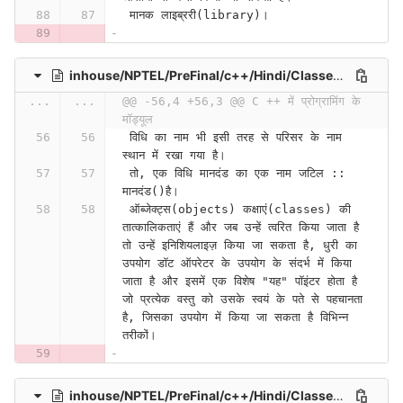
 मानक लाइब्ररी(library)।
inhouse/NPTEL/PreFinal/c++/Hindi/Classes and Objects (Contd.) (Lecture 20)-urux5ZxeO3k
...
...
@@ -56,4 +56,3 @@ C ++ में प्रोग्रामिंग के 
मॉड्यूल
 विधि का नाम भी इसी तरह से परिसर के नाम 
स्थान में रखा गया है।
 तो, एक विधि मानदंड का एक नाम जटिल :: 
मानदंड()है।
 ऑब्जेक्ट्स(objects) कक्षाएं(classes) की 
तात्कालिकताएं हैं और जब उन्हें त्वरित किया जाता है 
तो उन्हें इनिशियलाइज़ किया जा सकता है, धुरी का 
उपयोग डॉट ऑपरेटर के उपयोग के संदर्भ में किया 
जाता है और इसमें एक विशेष "यह" पॉइंटर होता है 
जो प्रत्येक वस्तु को उसके स्वयं के पते से पहचानता 
है, जिसका उपयोग में किया जा सकता है विभिन्न 
तरीकों।
inhouse/NPTEL/PreFinal/c++/Hindi/Classes and Objects (Lecture 19)-1puaGnJ9pyA