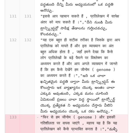
పద్ధతుంది దీన్ని మీరు అధ్యయనంలో ఒక పద్ధతి 
అనొచ్చు.
"इससे आप पहचान सकते हैं , प्रतिलेखन में सापेक्ष 
अंतर को माप सकते हैं ।","దీని నుండి మీరు 
ట్రాన్స్క్రిప్షన్లో సాపేక్ష తేడాలను గుర్తించవచ్చు, 
కొలవవచ్చు."
"यह एक बहुत ही सटीक तरीका है जिसके द्वारा आप 
प्रतिलेख को मापते हैं और इस व्याख्यान का अंत 
बहुत अधिक होता है , जहाँ हमने देखा कि कैसे 
लोग प्रतिलेखों के बड़े पैमाने पर विश्लेषण का 
अध्ययन करते हैं और आप अगले व्याख्यान में जानते 
हैं कि हम कैसे देखेंगे हम जीनोम ( genome ) 
का अध्ययन करते हैं ।","ఇది ఒక చాలా 
ఖచ్చితమైన పద్ధతి ద్వారా మీరు ట్రాన్స్క్రిప్షన్ ఈ 
కొలుస్తారు ఇక వ్యాఖ్యానం యొక్క అంతం చాలా 
ఎక్కువ అవుతుంది, ఎక్కడ మనం చూసింది 
ఏమిటంటే ప్రజలు చాలా పెద్ద స్థాయిలో ట్రాన్స్పోర్ట్ 
యొక్క ప్రత్యేకత ని అధ్యయనం చేస్తారు వీటిని 
మీరు అధ్యయనం యొక్క ఒక రకం అనొచ్చు."
"फिर से हम जीनोम ( genome ) और इसकी 
गतिशीलता पर वापस जाएंगे , महत्त्व यह है कि यह 
प्रतिलेखन को कैसे प्रभावित करता है ।","మళ్ళీ 