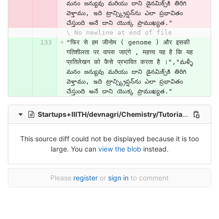
మనం జన్యువు మరియు దాని డైనమిక్స్‌కి తిరిగి 
వెళ్తాము, ఇది ట్రాన్స్క్రిప్షన్‌ను ఎలా ప్రభావితం 
చేస్తుంది అనే దాని యొక్క ప్రాముఖ్యత."
\ No newline at end of file
"फिर से हम जीनोम ( genome ) और इसकी 
गतिशीलता पर वापस जाएंगे , महत्त्व यह है कि यह 
प्रतिलेखन को कैसे प्रभावित करता है ।","మళ్ళీ 
మనం జన్యువు మరియు దాని డైనమిక్స్‌కి తిరిగి 
వెళ్తాము, ఇది ట్రాన్స్క్రిప్షన్‌ను ఎలా ప్రభావితం 
చేస్తుంది అనే దాని యొక్క ప్రాముఖ్యత."
Startups+IIITH/devnagri/Chemistry/Tutorial__Session_1_-ID3HjFZmqVU.hi.csv
This source diff could not be displayed because it is too
large. You can
view the blob
instead.
Please
register
or
sign in
to comment