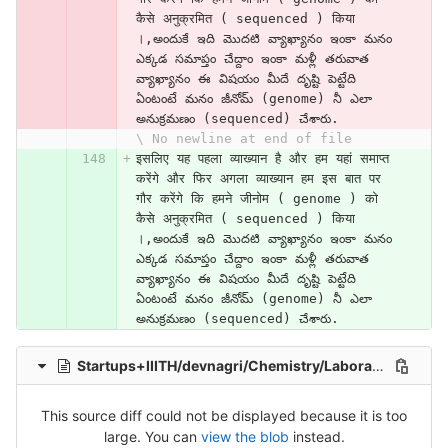
कैसे अनुक्रमित ( sequenced ) किया 
।,అందుకే ఇది మొదటి వ్యాఖ్యానం ఇంకా మనం 
ఎక్కడ సమాప్తం చేద్దాం ఇంకా మళ్లీ తరువాత 
వ్యాఖ్యానం ఈ విషయం మీదే దృష్టి పెట్టేది 
ఏంటంటే మనం జీనోమ్ (genome) నీ ఎలా 
అనుక్రమణం (sequenced) చేశారు.
\ No newline at end of file
इसलिए यह पहला व्याख्यान है और हम यहां समाप्त 
करेंगे और फिर अगला व्याख्यान हम इस बात पर 
गौर करेंगे कि हमने जीनोम ( genome ) को 
कैसे अनुक्रमित ( sequenced ) किया 
।,అందుకే ఇది మొదటి వ్యాఖ్యానం ఇంకా మనం 
ఎక్కడ సమాప్తం చేద్దాం ఇంకా మళ్లీ తరువాత 
వ్యాఖ్యానం ఈ విషయం మీదే దృష్టి పెట్టేది 
ఏంటంటే మనం జీనోమ్ (genome) నీ ఎలా 
అనుక్రమణం (sequenced) చేశారు.
Startups+IIITH/devnagri/Chemistry/Laboratory_Session_1-AumnPV0LTGA.hi.csv
This source diff could not be displayed because it is too
large. You can
view the blob
instead.