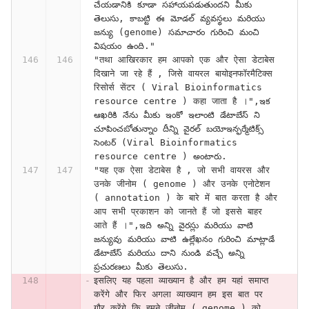
చేయడానికి కూడా సహాయపడుతుందని మీకు 
తెలుసు, కాబట్టి ఈ మోడల్ వ్యవస్థలు మరియు 
జన్యు (genome) సమాచారం గురించి మంచి 
విషయం ఉంది."
"तथा आखिरकार हम आपको एक और ऐसा डेटाबेस 
दिखाने जा रहे हैं , जिसे वायरल बायोइनफॉरमैटिक्स 
रिसोर्स सेंटर ( Viral Bioinformatics 
resource centre ) कहा जाता है ।",ఇక 
ఆఖరికి నేను మీకు ఇంకో ఇలాంటి డేటాబేస్ ని 
చూపించబోతున్నాం దీన్ని వైరల్ బయోఇన్ఫర్మేటిక్స్ 
సెంటర్ (Viral Bioinformatics 
resource centre ) అంటారు.
"यह एक ऐसा डेटाबेस है , जो सभी वायरस और 
उनके जीनोम ( genome ) और उनके एनोटेशन 
( annotation ) के बारे में बात करता है और 
आप सभी प्रकाशन को जानते हैं जो इससे बाहर 
आते हैं ।",ఇది అన్ని వైరస్లు మరియు వాటి 
జన్యువు మరియు వాటి ఉల్లేఖనం గురించి మాట్లాడే 
డేటాబేస్ మరియు దాని నుండి వచ్చే అన్ని 
ప్రచురణలు మీకు తెలుసు.
इसलिए यह पहला व्याख्यान है और हम यहां समाप्त 
करेंगे और फिर अगला व्याख्यान हम इस बात पर 
गौर करेंगे कि हमने जीनोम ( genome ) को 