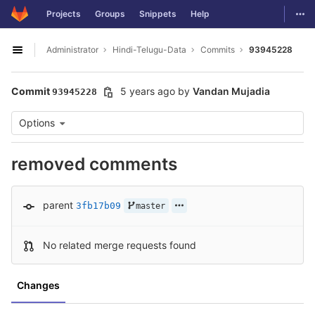
GitLab
Togg
Projects
Groups
Snippets
Help
Skip to content
Administrator
Hindi-Telugu-Data
Commits
93945228
Open sidebar
Commit
5 years ago
by
Vandan Mujadia
93945228
Options
removed comments
parent
3fb17b09
master
No related merge requests found
Changes