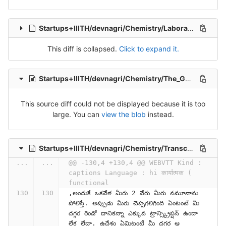
Startups+IIITH/devnagri/Chemistry/Laboratory_Techniques_in_Chemistry.csv
This diff is collapsed.
Click to expand it.
Startups+IIITH/devnagri/Chemistry/The_Genomics_Era-lfWyZAcyBRc.hi._-_Sheet_1.csv
This source diff could not be displayed because it is too
large. You can
view the blob
instead.
Startups+IIITH/devnagri/Chemistry/Transcriptomics__Part_2_-Qn0AfBDiZss.hi.csv
...
...
@@ -130,4 +130,4 @@ WEBVTT Kind : 
captions Language : hi कार्यात्मक ( 
functional
,అందుకే ఒకవేళ మీరు 2 వేరు మీరు నమూనాను 
పోలిస్తే. అప్పుడు మీరు చెప్పగలిగింది ఏంటంటే మీ 
దగ్గర రెండో దానికన్నా ఎక్కువ ట్రాన్స్క్రిప్షన్ ఉందా 
లేక లేదా. ఉద్దేశం ఏమిటంటే మీ దగ్గర ఆ 