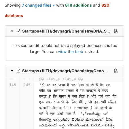
Showing
7 changed files
with
818 additions
and
820
deletions
Startups+IIITH/devnagri/Chemistry/DNA_Sequencing_Methods__Part_2_-ZKypOw60mts.hi_-_Sheet1.csv
This source diff could not be displayed because it is too
large. You can
view the blob
instead.
Startups+IIITH/devnagri/Chemistry/Genome_Sequence_Databases-7jaFsREEz8c.hi_-_Sheet_1.csv
...
...
@@ -145,4 +145,4 @@
"तो यह वह जगह है जहां आप जानते हैं कि एक 
कीट का अध्ययन वास्तव में यह समझने में मदद 
करता है कि मानव में क्या होता है और यहां तक कि 
एक उपचार करने के लिए भी , तो इन सभी मॉडल 
प्रणाली और जीनोम ( genome ) जानकारी के 
बारे में एक अच्छी बात है ।","అందువల్ల ఒక 
కీటకాన్ని అధ్యయనం చేయడం మానవులలో ఏమి 
జరుగుతుందో అర్థం చేసుకోవడానికి మరియు చికిత్స 